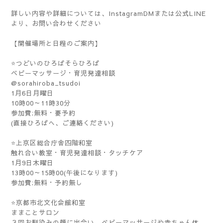
詳しい内容や詳細については、InstagramDMまたは公式LINE
より、お問い合わせください
【開催場所と日程のご案内】
⭐つどいのひろばそらひろば
ベビーマッサージ・育児発達相談
@sorahiroba_tsudoi
1月6日月曜日
10時00～11時30分
参加費:無料・要予約
(直接ひろばへ、ご連絡ください)
⭐上京区総合庁舎四階和室
触れ合い教室・育児発達相談・タッチケア
1月9日木曜日
13時00～15時00(午後になります)
参加費:無料・予約無し
⭐京都市北文化会館和室
ままことサロン
３回お馴染みの顔に出会い、ベビーマッサージや赤ちゃん体