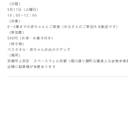
〈日程〉
5月17日（火曜日）
10：00～12：00
〈対象〉
0～2歳までの赤ちゃんとご家族（お父さんのご参加も大歓迎です）
〈参加費〉
500円（お茶・お菓子付き）
〈持ち物〉
バスタオル・赤ちゃんお出かけグッズ
〈場所〉
京都市上京区 スペースウェル京都（堀川通り扇町公園東入る妙覚寺東
近隣に駐車場が多数あります